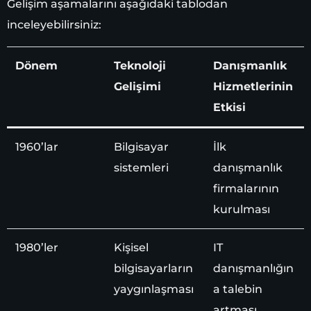
Gelişim aşamalarını aşağıdaki tablodan
inceleyebilirsiniz:
Dönem
Teknoloji
Danışmanlık
Gelişimi
Hizmetlerinin
Etkisi
1960’lar
Bilgisayar
İlk
sistemleri
danışmanlık
firmalarının
kurulması
1980’ler
Kişisel
IT
bilgisayarların
danışmanlığın
yaygınlaşması
a talebin
artması